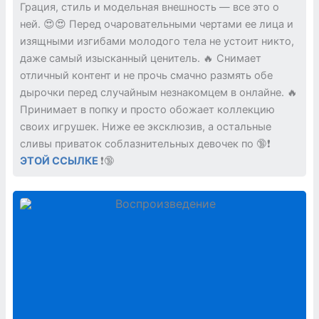
Грация, стиль и модельная внешность — все это о
ней. 😍😍 Перед очаровательными чертами ее лица и
изящными изгибами молодого тела не устоит никто,
даже самый изысканный ценитель. 🔥 Снимает
отличный контент и не прочь смачно размять обе
дырочки перед случайным незнакомцем в онлайне. 🔥
Принимает в попку и просто обожает коллекцию
своих игрушек. Ниже ее эксклюзив, а остальные
сливы приваток соблазнительных девочек по 🔞❗️
ЭТОЙ ССЫЛКЕ
❗️🔞