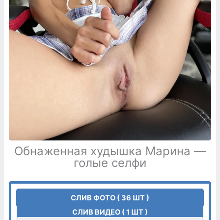
Обнаженная худышка Марина —
голые селфи
СЛИВ ФОТО ( 36 ШТ )
СЛИВ ВИДЕО ( 1 ШТ )